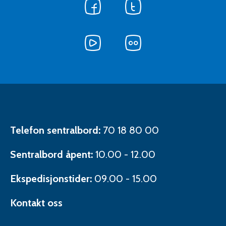
Følg
Følg
oss
oss
på
på
Facebook
Følg
Twitter
Følg
oss
oss
på
på
Følg
YouTube
Flickr
oss
på
LinkedIn
Kontaktinformasjon
Telefon sentralbord:
70 18 80 00
Sentralbord åpent:
10.00 - 12.00
Ekspedisjonstider:
09.00 - 15.00
Kontakt oss