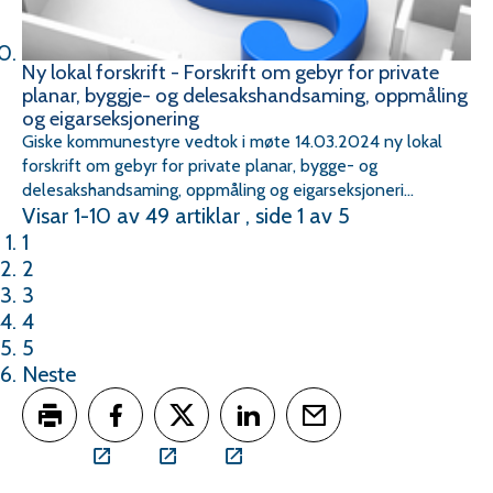
Ny lokal forskrift - Forskrift om gebyr for private
planar, byggje- og delesakshandsaming, oppmåling
og eigarseksjonering
Giske kommunestyre vedtok i møte 14.03.2024 ny lokal
forskrift om gebyr for private planar, bygge- og
delesakshandsaming, oppmåling og eigarseksjoneri...
Visar
1-10
av
49
artiklar ,
side
1
av
5
1
2
3
4
5
Neste
Skriv ut
Del på Facebook
Del på Twitter
Del på LinkedIn
Tips en venn