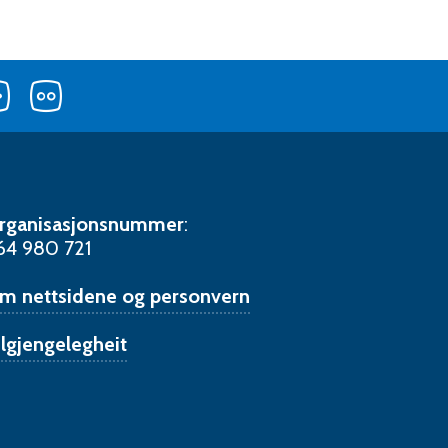
Følg
Følg
Følg
oss
oss
oss
på
på
på
er
YouTube
Flickr
LinkedIn
rganisasjonsnummer
:
64 980 721
m nettsidene og personvern
ilgjengelegheit