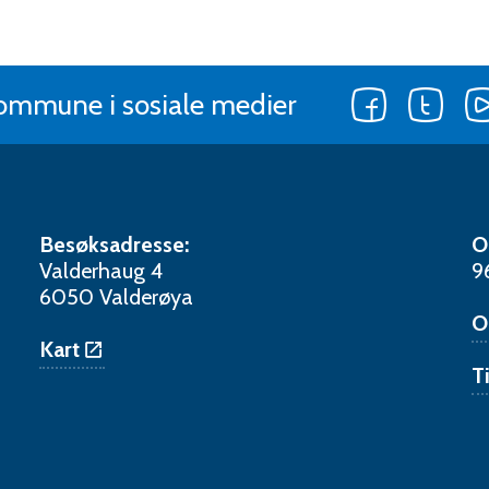
Følg
Følg
kommune i sosiale medier
oss
oss
på
på
Facebook
Twitt
Besøksadresse:
O
Valderhaug 4
9
6050 Valderøya
O
Kart
T