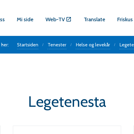
ss
Mi side
Web-TV
Translate
Friskus
 her:
Startsiden
Tenester
Helse og levekår
Legete
Legetenesta