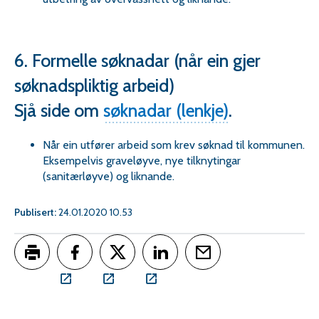
6. Formelle søknadar (når ein gjer
søknadspliktig arbeid)
Sjå side om
søknadar (lenkje)
.
Når ein utfører arbeid som krev søknad til kommunen.
Eksempelvis graveløyve, nye tilknytingar
(sanitærløyve) og liknande.
Publisert
24.01.2020 10.53
Skriv ut
Del på Facebook
Del på Twitter
Del på LinkedIn
Tips en venn