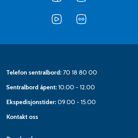
oss
oss
på
på
Facebook
Følg
Twitter
Følg
oss
oss
på
på
Følg
YouTube
Flickr
oss
på
LinkedIn
Kontaktinformasjon
Telefon sentralbord:
70 18 80 00
Sentralbord åpent:
10.00 - 12.00
Ekspedisjonstider:
09.00 - 15.00
Kontakt oss