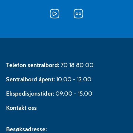
på
på
Facebook
Følg
Twitter
Følg
oss
oss
på
på
Følg
YouTube
Flickr
oss
på
LinkedIn
Kontaktinformasjon
Telefon sentralbord:
70 18 80 00
Sentralbord åpent:
10.00 - 12.00
Ekspedisjonstider:
09.00 - 15.00
Kontakt oss
Besøksadresse: