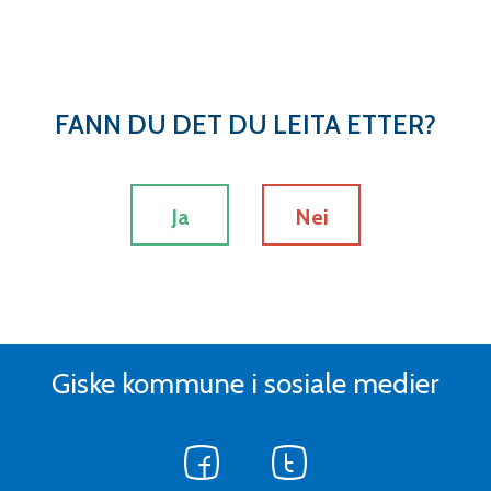
FANN DU DET DU LEITA ETTER?
Ja
Nei
Giske kommune i sosiale medier
Følg
Følg
oss
oss