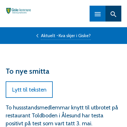
Hovedportal
Aktuelt -Kva skjer i Giske?
To nye smitta
Lytt til teksten
To hussstandsmedlemmar knytt til utbrotet på
restaurant Toldboden i Ålesund har testa
positivt på test som vart tatt 3. mai.