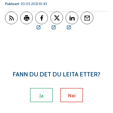
Publisert
20.05.2021 10.43
Abonner på RSS
Skriv ut
Del på Facebook
Del på Twitter
Del på LinkedIn
Tips en venn
FANN DU DET DU LEITA ETTER?
Ja
Nei