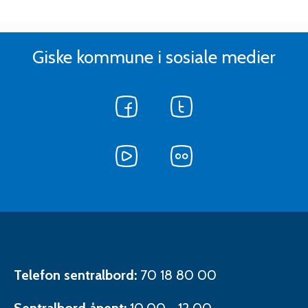
Giske kommune i sosiale medier
Følg
Følg
oss
oss
på
på
Facebook
Følg
Twitter
Følg
oss
oss
på
på
Følg
YouTube
Flickr
oss
på
LinkedIn
Kontaktinformasjon
Telefon sentralbord:
70 18 80 00