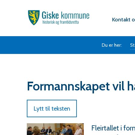
Hovedportal
Verktøy
Kontakt o
Du er her:
St
Formannskapet vil 
Lytt til teksten
Fleirtallet i fo