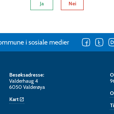
Ja
Nei
Følg
Følg
kommune i sosiale medier
oss
oss
på
på
Facebook
Twitt
Besøksadresse:
O
Valderhaug 4
9
6050 Valderøya
O
Kart
T