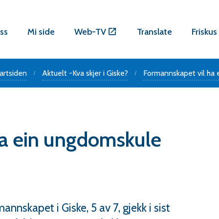
ss
Mi side
Web-TV
Translate
Friskus
artsiden
Aktuelt -Kva skjer i Giske?
Formannskapet vil ha
ha ein ungdomskule
rmannskapet i Giske, 5 av 7, gjekk i sist