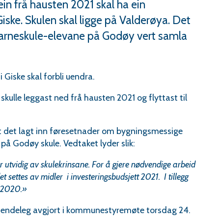
ein frå hausten 2021 skal ha ein
iske. Skulen skal ligge på Valderøya. Det
 barneskule-elevane på Godøy vert samla
i Giske skal forbli uendra.
e skulle leggast ned frå hausten 2021 og flyttast til
rt det lagt inn føresetnader om bygningsmessige
å Godøy skule. Vedtaket lyder slik:
r utvidig av skulekrinsane. For å gjere nødvendige arbeid
settes av midler i investeringsbudsjett 2021. I tillegg
r 2020.»
t endeleg avgjort i kommunestyremøte torsdag 24.