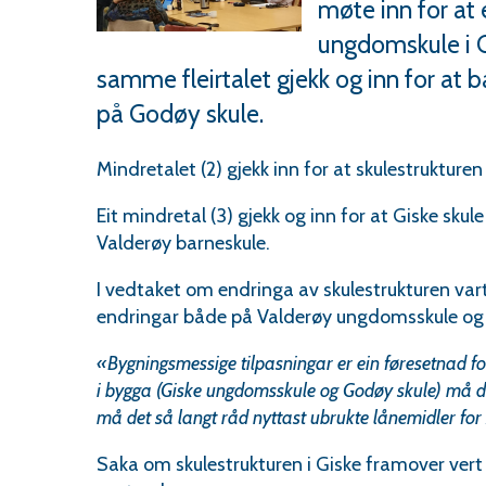
møte inn for at 
ungdomskule i G
samme fleirtalet gjekk og inn for at
på Godøy skule.
Mindretalet (2) gjekk inn for at skulestrukturen 
Eit mindretal (3) gjekk og inn for at Giske skul
Valderøy barneskule.
I vedtaket om endringa av skulestrukturen va
endringar både på Valderøy ungdomsskule og p
«Bygningsmessige tilpasningar er ein føresetnad fo
i bygga (Giske ungdomsskule og Godøy skule) må det 
må det så langt råd nyttast ubrukte lånemidler fo
Saka om skulestrukturen i Giske framover ver