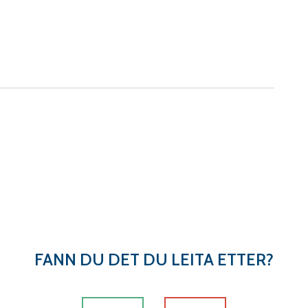
In
n venn
FANN DU DET DU LEITA ETTER?