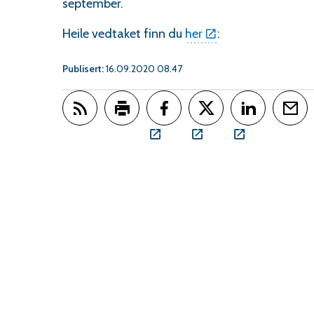
september.
Heile vedtaket finn du
her
:
Publisert
16.09.2020 08.47
Abonner på RSS
Skriv ut
Del på Facebook
Del på Twitter
Del på Linked
Tips e