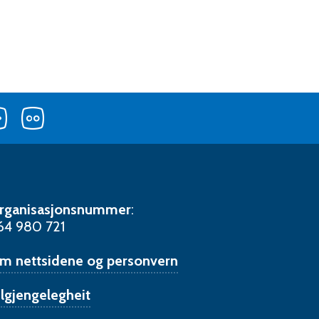
Følg
Følg
Følg
oss
oss
oss
på
på
på
er
YouTube
Flickr
LinkedIn
rganisasjonsnummer
:
64 980 721
m nettsidene og personvern
ilgjengelegheit