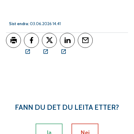
Sist endra
03.06.2026 14.41
Skriv ut
Del på Facebook
Del på Twitter
Del på LinkedIn
Tips en venn
FANN DU DET DU LEITA ETTER?
Ja
Nei