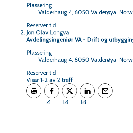
Plassering
Valderhaug 4, 6050 Valderøya, Nor
Rolf
Reserver tid
Martinsen
Jon Olav Longva
Avdelingsingeniør VA - Drift og utbyggi
Plassering
Valderhaug 4, 6050 Valderøya, Nor
Jon
Reserver tid
Olav
Visar
1-2
av
2
treff
Longva
Skriv ut
Del på Facebook
Del på Twitter
Del på LinkedIn
Tips en venn