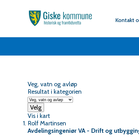
Hovedportal
Verktøy
Kontakt o
Veg, vatn og avløp
Resultat i kategorien
Velg
Vis i kart
Rolf Martinsen
Avdelingsingeniør VA - Drift og utbyggin