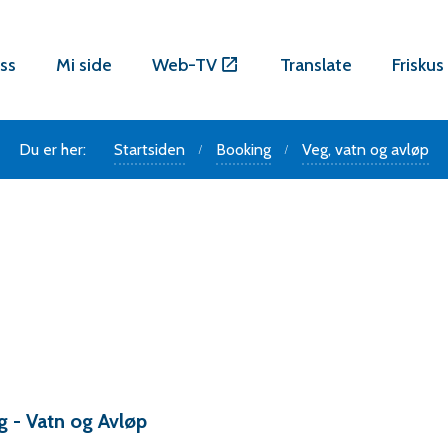
ss
Mi side
Web-TV
Translate
Friskus
Du er her:
Startsiden
Booking
Veg, vatn og avløp
g - Vatn og Avløp