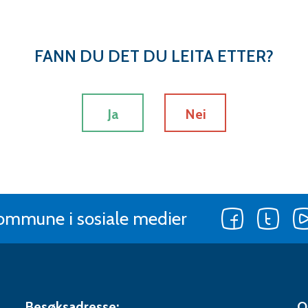
FANN DU DET DU LEITA ETTER?
Ja
Nei
Følg
Følg
kommune i sosiale medier
oss
oss
på
på
Facebook
Twitt
Besøksadresse:
O