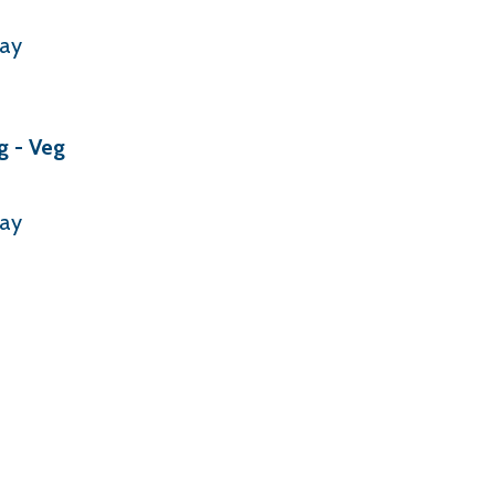
way
ng - Veg
way